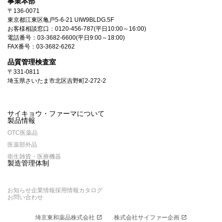
事業本部
〒136-0071
東京都江東区亀戸5-6-21 UIW9BLDG.5F
お客様相談窓口：
0120-456-787
(平日10:00～16:00)
電話番号：
03-3682-6600
(平日9:00～18:00)
FAX番号：03-3682-6262
品質管理検査室
〒331-0811
埼玉県さいたま市北区吉野町2-272-2
サイキョウ・ファーマについて
製品情報
OTC医薬品
医薬部外品
衛生雑貨・医療機器
製造管理体制
お知らせ
企業情報
採用情報
カタログ
お問い合わせ
埼京東和薬品株式会社
open_in_new
株式会社サイファー企画
open_in_new