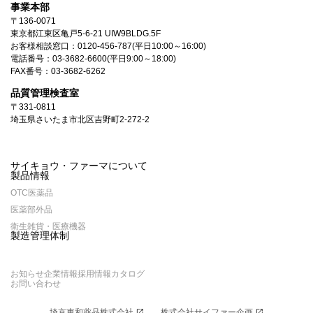
事業本部
〒136-0071
東京都江東区亀戸5-6-21 UIW9BLDG.5F
お客様相談窓口：
0120-456-787
(平日10:00～16:00)
電話番号：
03-3682-6600
(平日9:00～18:00)
FAX番号：03-3682-6262
品質管理検査室
〒331-0811
埼玉県さいたま市北区吉野町2-272-2
サイキョウ・ファーマについて
製品情報
OTC医薬品
医薬部外品
衛生雑貨・医療機器
製造管理体制
お知らせ
企業情報
採用情報
カタログ
お問い合わせ
埼京東和薬品株式会社
open_in_new
株式会社サイファー企画
open_in_new