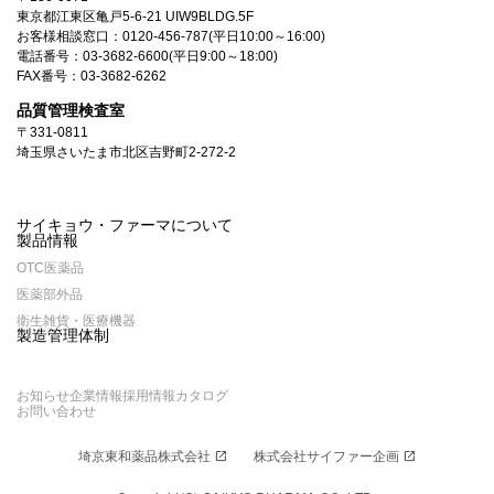
東京都江東区亀戸5-6-21 UIW9BLDG.5F
お客様相談窓口：
0120-456-787
(平日10:00～16:00)
電話番号：
03-3682-6600
(平日9:00～18:00)
FAX番号：03-3682-6262
品質管理検査室
〒331-0811
埼玉県さいたま市北区吉野町2-272-2
サイキョウ・ファーマについて
製品情報
OTC医薬品
医薬部外品
衛生雑貨・医療機器
製造管理体制
お知らせ
企業情報
採用情報
カタログ
お問い合わせ
埼京東和薬品株式会社
open_in_new
株式会社サイファー企画
open_in_new